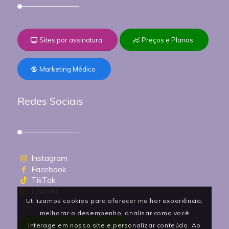
Sites por assinatura
Preços e Planos
Marketing Médico
Redes Sociais
Instagram
Facebook
TikTok
Linkedin
Utilizamos cookies para oferecer melhor experiência,
melhorar o desempenho, analisar como você
interage em nosso site e personalizar conteúdo. Ao
Entre em contato agora!